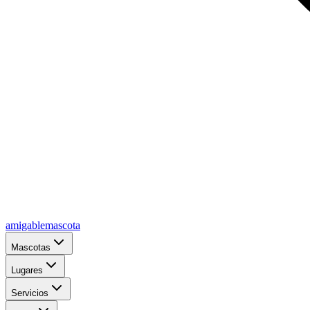
amigablemascota
Mascotas
Lugares
Servicios