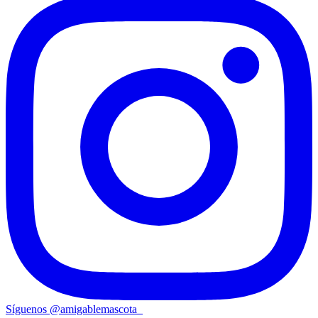
Síguenos
@
amigablemascota_