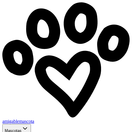
amigablemascota
Mascotas