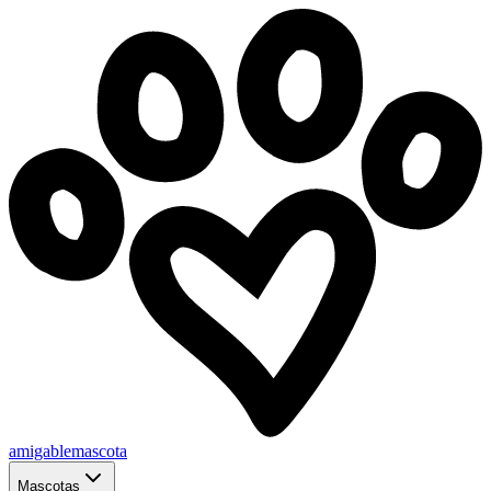
amigablemascota
Mascotas