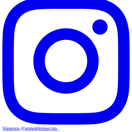
Síguenos
@
amigablemascota_