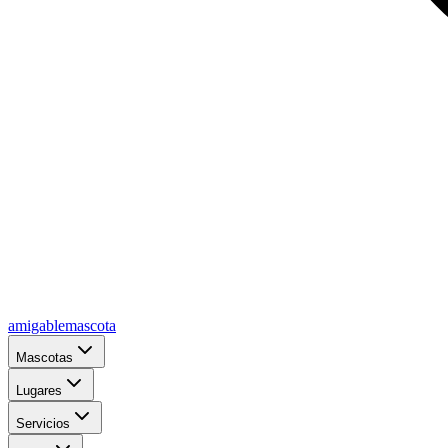
amigablemascota
Mascotas
Lugares
Servicios