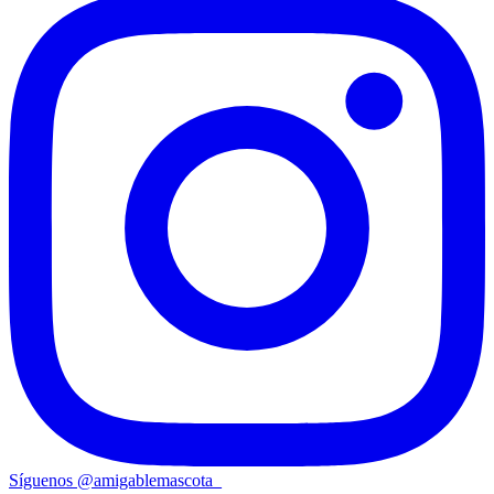
Síguenos
@
amigablemascota_