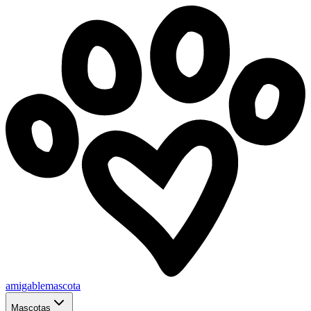
amigablemascota
Mascotas