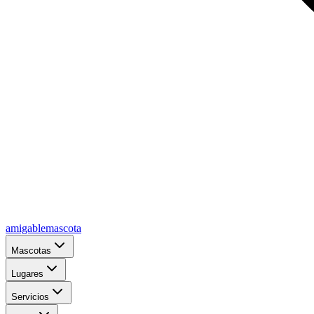
amigablemascota
Mascotas
Lugares
Servicios