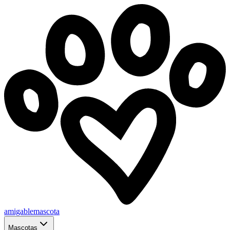
amigablemascota
Mascotas