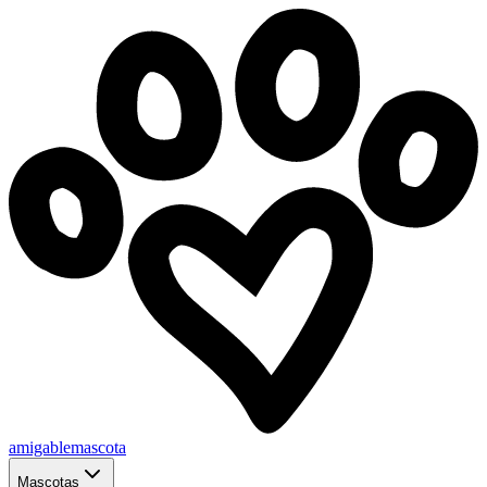
amigablemascota
Mascotas