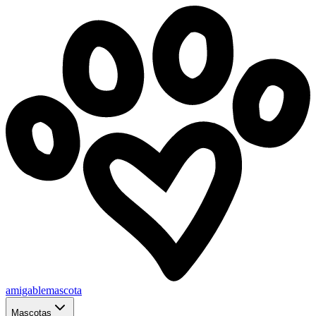
amigablemascota
Mascotas