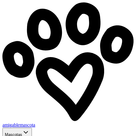
amigablemascota
Mascotas