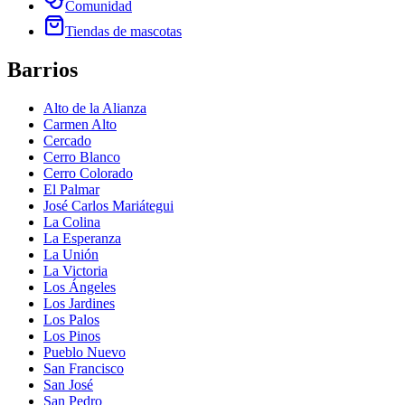
Comunidad
Tiendas de mascotas
Barrios
Alto de la Alianza
Carmen Alto
Cercado
Cerro Blanco
Cerro Colorado
El Palmar
José Carlos Mariátegui
La Colina
La Esperanza
La Unión
La Victoria
Los Ángeles
Los Jardines
Los Palos
Los Pinos
Pueblo Nuevo
San Francisco
San José
San Pedro