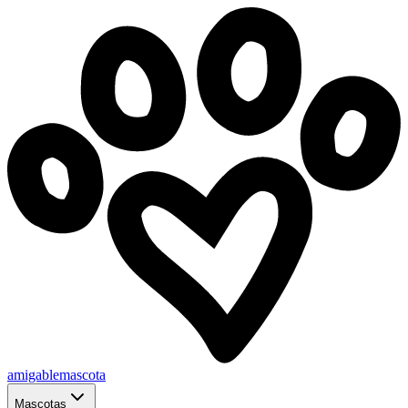
amigablemascota
Mascotas