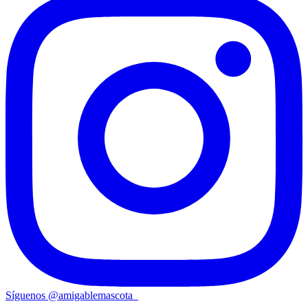
Síguenos
@
amigablemascota_