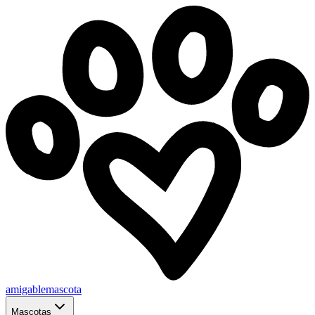
amigablemascota
Mascotas