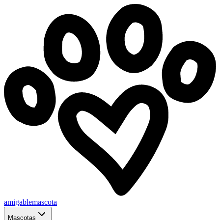
amigablemascota
Mascotas