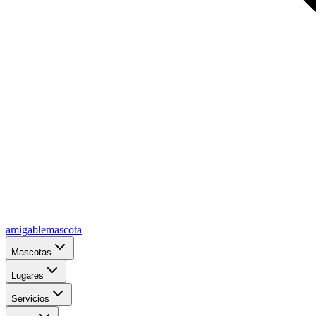
amigablemascota
Mascotas
Lugares
Servicios