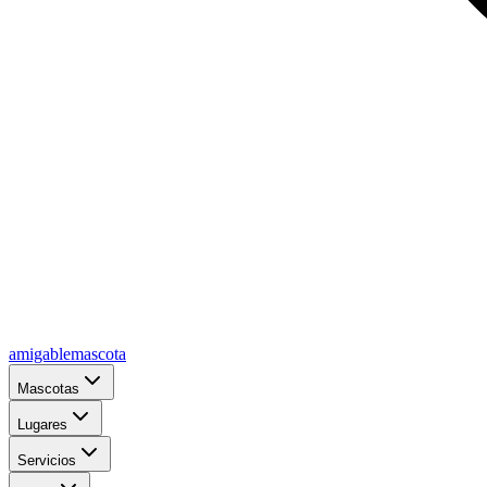
amigablemascota
Mascotas
Lugares
Servicios