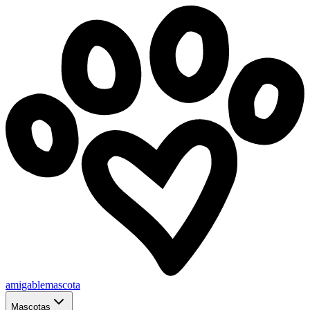
amigablemascota
Mascotas