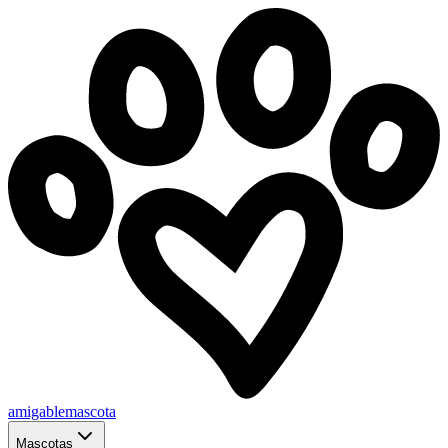
amigablemascota
Mascotas