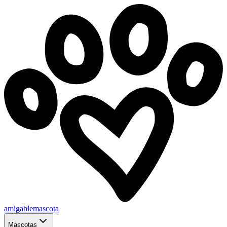
amigablemascota
Mascotas