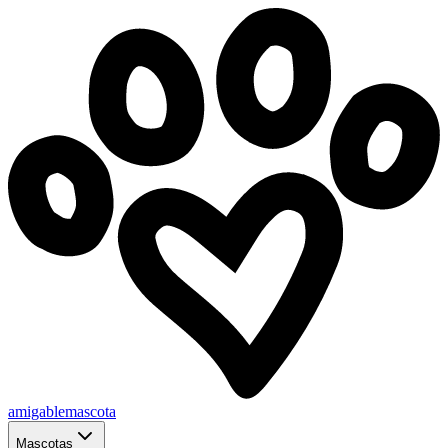
amigablemascota
Mascotas