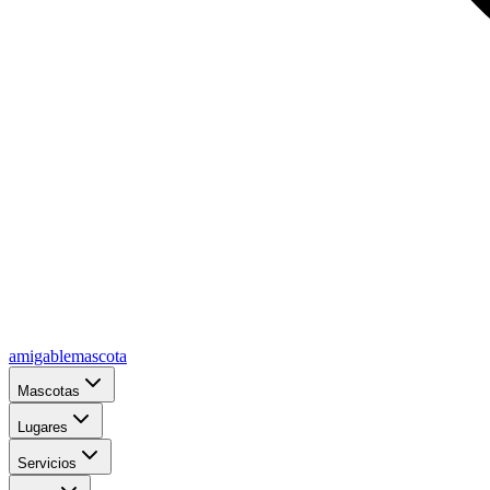
amigablemascota
Mascotas
Lugares
Servicios