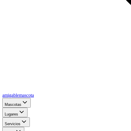
amigablemascota
Mascotas
Lugares
Servicios