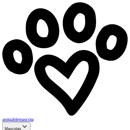
amigablemascota
Mascotas