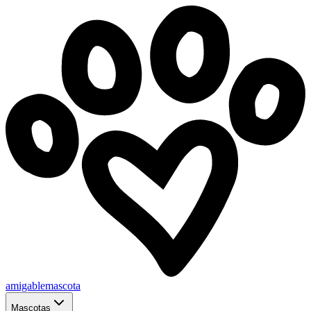
amigablemascota
Mascotas