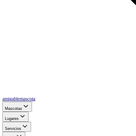
amigablemascota
Mascotas
Lugares
Servicios