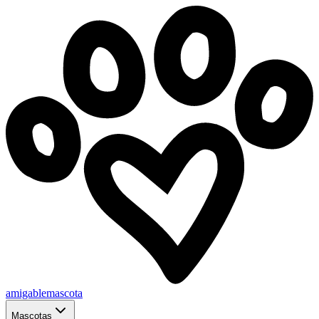
amigablemascota
Mascotas