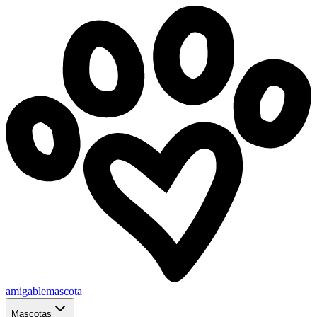
amigablemascota
Mascotas