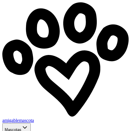
amigablemascota
Mascotas