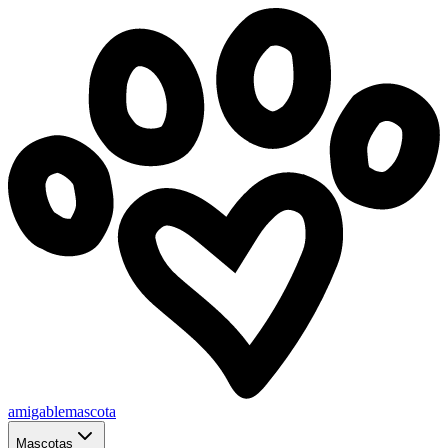
amigablemascota
Mascotas