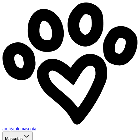
amigablemascota
Mascotas