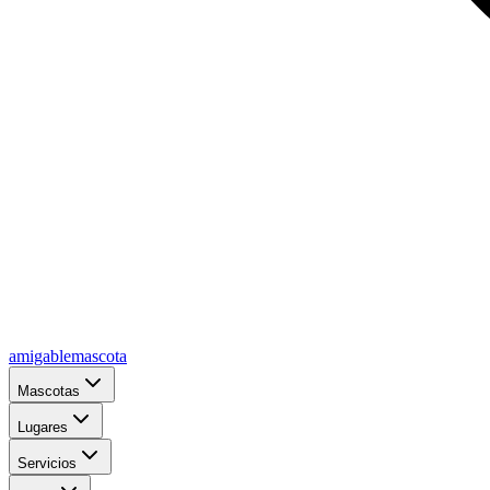
amigablemascota
Mascotas
Lugares
Servicios