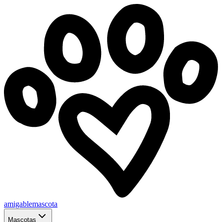
amigablemascota
Mascotas