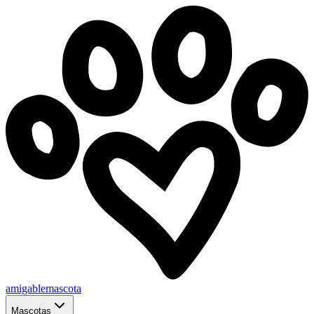
amigablemascota
Mascotas