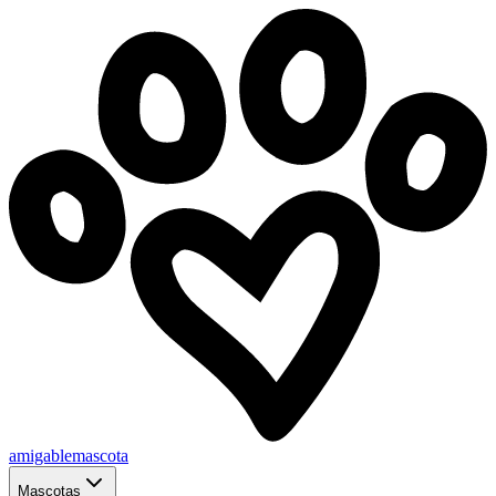
amigablemascota
Mascotas