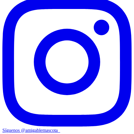
Síguenos
@
amigablemascota_