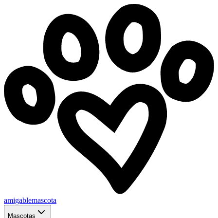
amigablemascota
Mascotas