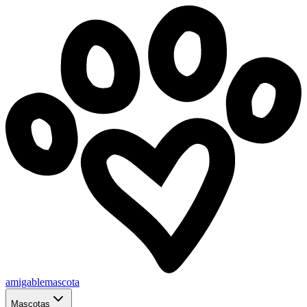
amigablemascota
Mascotas