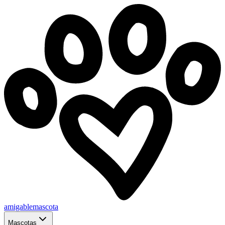
amigablemascota
Mascotas