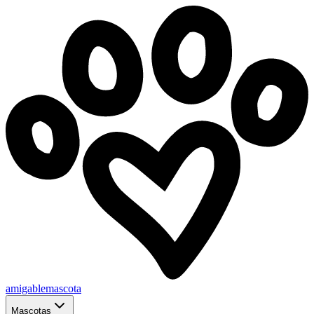
amigablemascota
Mascotas