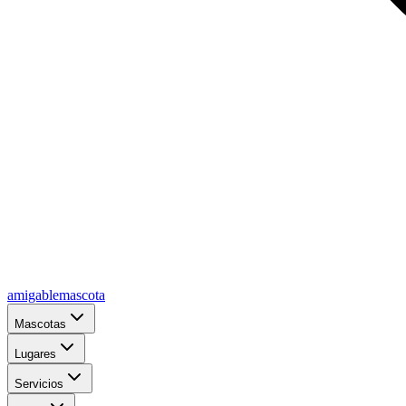
amigablemascota
Mascotas
Lugares
Servicios