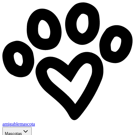
amigablemascota
Mascotas