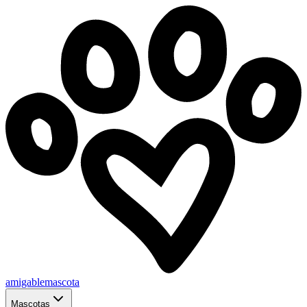
amigablemascota
Mascotas