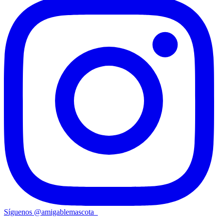
Síguenos
@
amigablemascota_