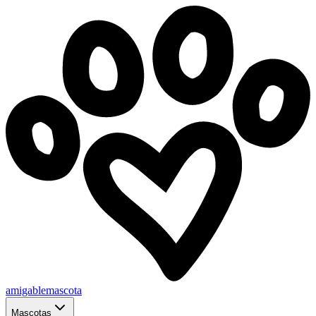
amigablemascota
Mascotas