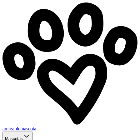
amigablemascota
Mascotas