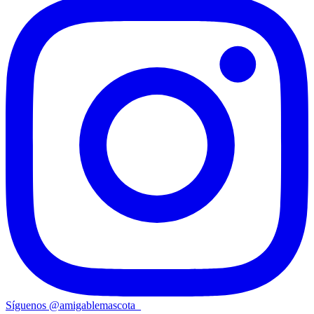
Síguenos
@
amigablemascota_