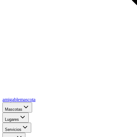
amigablemascota
Mascotas
Lugares
Servicios