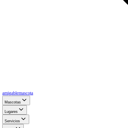
amigablemascota
Mascotas
Lugares
Servicios