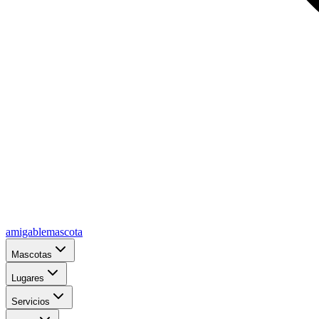
amigablemascota
Mascotas
Lugares
Servicios