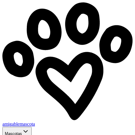
amigablemascota
Mascotas