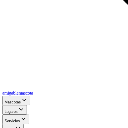
amigablemascota
Mascotas
Lugares
Servicios