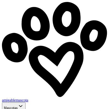
amigablemascota
Mascotas