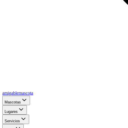
amigablemascota
Mascotas
Lugares
Servicios