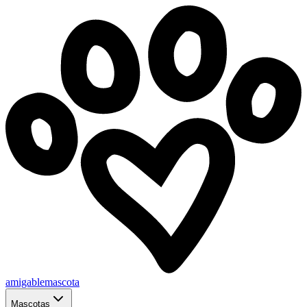
amigablemascota
Mascotas